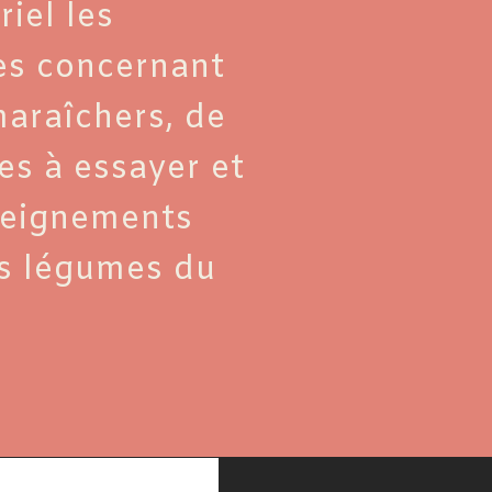
iel les
es concernant
araîchers, de
es à essayer et
seignements
les légumes du