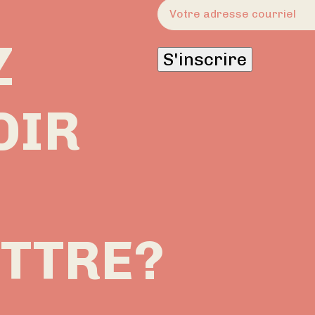
E-
mail
(Nécessaire)
Z
S'inscrire
OIR
ETTRE?