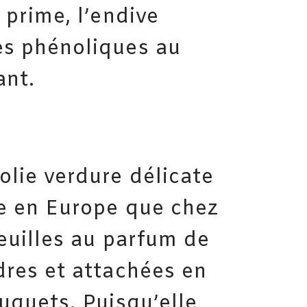
 prime, l’endive
es phénoliques au
ant.
olie verdure délicate
ue en Europe que chez
feuilles au parfum de
dres et attachées en
ouquets. Puisqu’elle