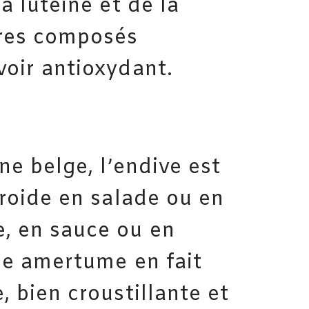
a lutéine et de la
tres composés
oir antioxydant.
ne belge, l’endive est
froide en salade ou en
, en sauce ou en
le amertume en fait
, bien croustillante et