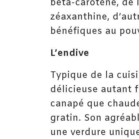
bêta-carotène, de l
zéaxanthine, d’au
bénéfiques au pouv
L’endive
Typique de la cuisi
délicieuse autant 
canapé que chaude
gratin. Son agréab
une verdure unique