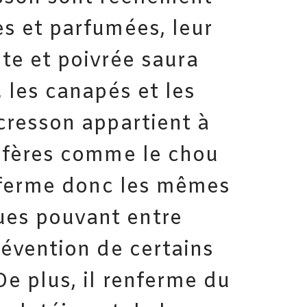
es et parfumées, leur
nte et poivrée saura
, les canapés et les
 cresson appartient à
cifères comme le chou
renferme donc les mêmes
es pouvant entre
révention de certains
De plus, il renferme du