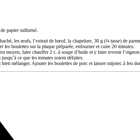
de papier sulfurisé.
haché, les œufs, l’extrait de bœuf, la chapelure, 30 g (¼ tasse) de parme
r les boulettes sur la plaque préparée, enfourner et cuire 20 minutes.
 moyen, faire chauffer 2 c. à soupe d’huile et y faire revenir l’oignon e
u jusqu’à ce que les tomates soient défaites.
et bien mélanger. Ajouter les boulettes de porc et laisser mijoter, à feu d