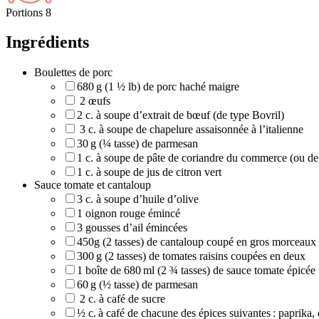
Portions
8
Ingrédients
Boulettes de porc
680 g (1 ½ lb) de porc haché maigre
2 œufs
2 c. à soupe d’extrait de bœuf (de type Bovril)
3 c. à soupe de chapelure assaisonnée à l’italienne
30 g (¼ tasse) de parmesan
1 c. à soupe de pâte de coriandre du commerce (ou de
1 c. à soupe de jus de citron vert
Sauce tomate et cantaloup
3 c. à soupe d’huile d’olive
1 oignon rouge émincé
3 gousses d’ail émincées
450g (2 tasses) de cantaloup coupé en gros morceaux
300 g (2 tasses) de tomates raisins coupées en deux
1 boîte de 680 ml (2 ¾ tasses) de sauce tomate épicée 
60 g (½ tasse) de parmesan
2 c. à café de sucre
½ c. à café de chacune des épices suivantes : paprika, 