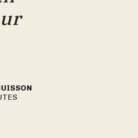
our
CUISSON
UTES