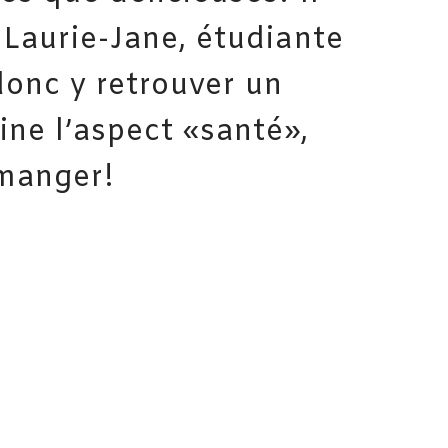
 Laurie-Jane, étudiante
donc y retrouver un
ne l’aspect «santé»,
 manger!