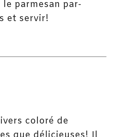
er le parmesan par-
 et servir!
ivers coloré de
es que délicieuses! Il