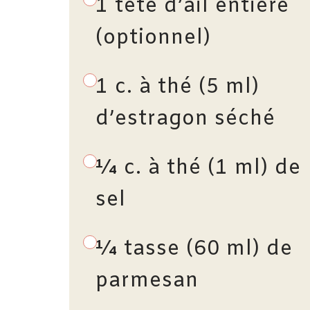
1 tête d’ail entière
(optionnel)
1 c. à thé (5 ml)
d’estragon séché
¼ c. à thé (1 ml) de
sel
¼ tasse (60 ml) de
parmesan