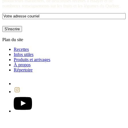
producteurs maraîchers, de délicieuses recettes à essayer et de
nombreux renseignements sur les fruits et les légumes du Québec.
E-
mail
(Nécessaire)
S'inscrire
Plan du site
Recettes
Infos utiles
Produits et arrivages
À propos
Répertoire