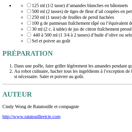
125 ml (1/2 tasse) d’amandes blanches en bâtonnets
500 ml (2 tasses) de tiges de fleur d’ail coupées en pe
250 ml (1 tasse) de feuilles de persil hachées
100 g de parmesan fraîchement râpé ou l’équivalent de
30 ml (2 c. à table) de jus de citron fraîchement pressé
440 à 500 ml (1 3/4 à 2 tasses) d’huile d’olive ou selo
Sel et poivre au goût
PRÉPARATION
Dans une poêle, faire griller légèrement les amandes pendant que
Au robot culinaire, hacher tous les ingrédients à l’exception de l
si nécessaire. Saler et poivrer au goût.
AUTEUR
Cindy Wong de Ratatouille et compagnie
http://www.ratatouilleetcie.com