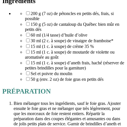
Ingrédients
200 g (7 oz) de pétoncles en petits dés, frais, si
possible
150 g (5 oz) de cantaloup du Québec bien mûr en
petits dés
60 ml (1/4 tasse) d’huile d’olive
30 ml (2 c. à soupe) de vinaigre de framboise*
15 ml (1 c. à soupe) de crème 35 %
15 ml (1 c. à soupe) de moutarde de violette ou
aromatisée au goût
15 ml (1 c. à soupe) d’aneth frais, haché (réserver de
petites brindilles pour la garniture)
Sel et poivre du moulin
50 g (env. 2 oz) de foie gras en petits dés
PRÉPARATION
Bien mélanger tous les ingrédients, sauf le foie gras. Ajouter
ensuite le foie gras et ne mélanger que très légèrement, pour
que les morceaux de foie restent entiers. Répartir la
préparation dans des coupes élégantes et amusantes ou dans
de jolis petits plats de service. Garnir de brindilles d’aneth et