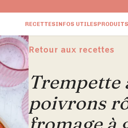
RECETTES
INFOS UTILES
PRODUITS
Retour aux recettes
Trempette 
poivrons rô
fromage à g